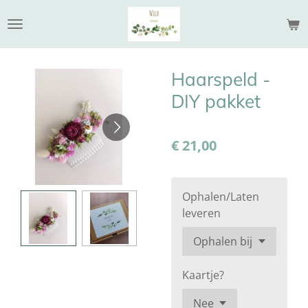
Ga
direct
naar
de
Haarspeld -
hoofdinhoud
DIY pakket
€ 21,00
Ophalen/Laten
leveren
Kaartje?