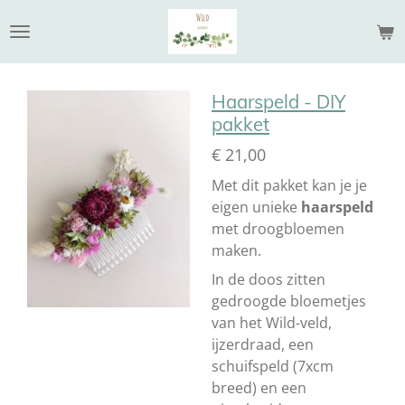
Ga
direct
naar
de
Haarspeld - DIY
hoofdinhoud
pakket
€ 21,00
Met dit pakket kan je je
eigen unieke
haarspeld
met droogbloemen
maken.
In de doos zitten
gedroogde bloemetjes
van het Wild-veld,
ijzerdraad, een
schuifspeld (7xcm
breed) en een